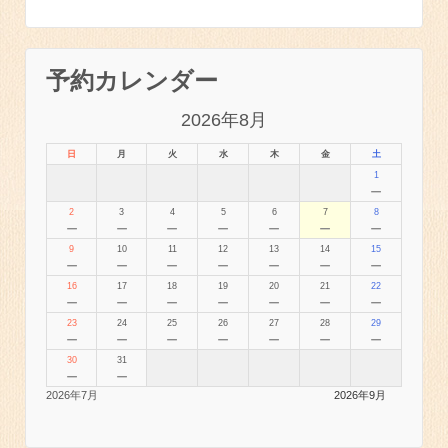
予約カレンダー
2026年8月
日
月
火
水
木
金
土
1
－
2
3
4
5
6
7
8
－
－
－
－
－
－
－
9
10
11
12
13
14
15
－
－
－
－
－
－
－
16
17
18
19
20
21
22
－
－
－
－
－
－
－
23
24
25
26
27
28
29
－
－
－
－
－
－
－
30
31
－
－
2026年7月
2026年9月