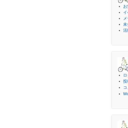
お
イ
メ
未
活
ロ
投
コ
Wo