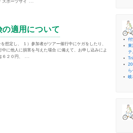
…
「スポーツサイ
険の適用について
付
を想定し、 １）参加者がツアー催行中にケガをしたり、
東
行中に他人に損害を与えた場合 に備えて、お申し込みによ
テ
…
は６２０円、
Tr
2
ら
岐