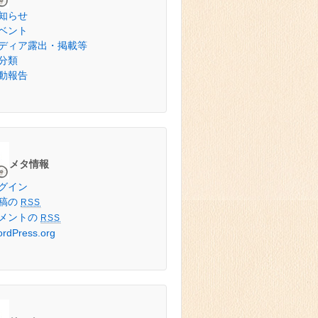
知らせ
ベント
ディア露出・掲載等
分類
動報告
メタ情報
グイン
稿の
RSS
メントの
RSS
rdPress.org