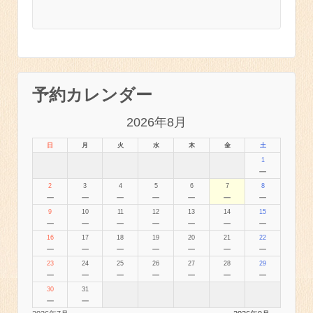
予約カレンダー
2026年8月
日
月
火
水
木
金
土
1
－
2
3
4
5
6
7
8
－
－
－
－
－
－
－
9
10
11
12
13
14
15
－
－
－
－
－
－
－
16
17
18
19
20
21
22
－
－
－
－
－
－
－
23
24
25
26
27
28
29
－
－
－
－
－
－
－
30
31
－
－