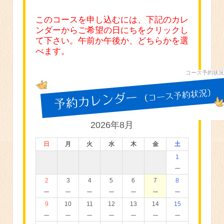
このコースを申し込むには、下記のカレ
ンダーからご希望の日にちをクリックし
て下さい。午前か午後か、どちらかを選
べます。
コース予約状況
2026年8月
日
月
火
水
木
金
土
1
－
2
3
4
5
6
7
8
－
－
－
－
－
－
－
9
10
11
12
13
14
15
－
－
－
－
－
－
－