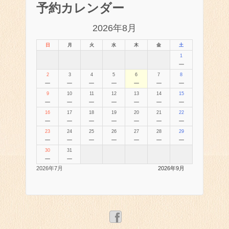
予約カレンダー
2026年8月
日
月
火
水
木
金
土
1
－
2
3
4
5
6
7
8
－
－
－
－
－
－
－
9
10
11
12
13
14
15
－
－
－
－
－
－
－
16
17
18
19
20
21
22
－
－
－
－
－
－
－
23
24
25
26
27
28
29
－
－
－
－
－
－
－
30
31
－
－
2026年7月
2026年9月