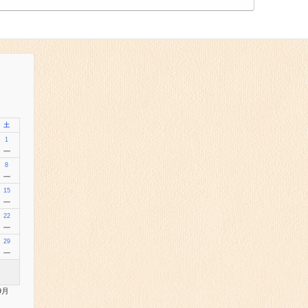
土
1
－
8
－
15
－
22
－
29
－
9月