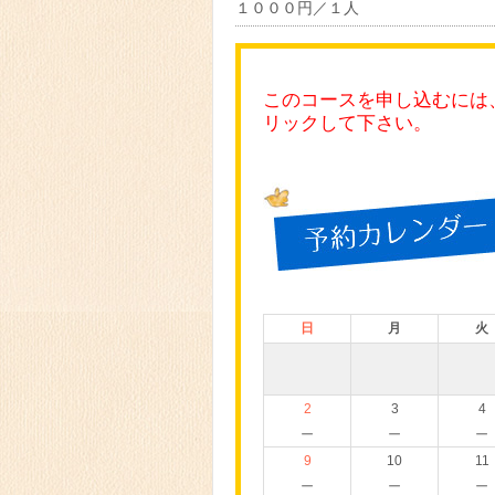
１０００円／１人
このコースを申し込むには
リックして下さい。
日
月
火
2
3
4
－
－
－
9
10
11
－
－
－