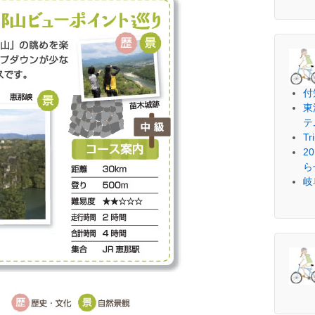
付
東
テ
Tr
2
ら
岐