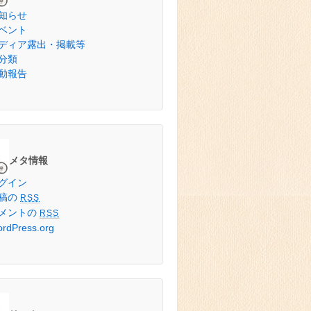
知らせ
ベント
ディア露出・掲載等
分類
動報告
メタ情報
グイン
稿の
RSS
メントの
RSS
rdPress.org