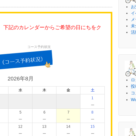
お
イ
メ
未
、下記のカレンダーからご希望の日にちをク
活
コース予約状況
2026年8月
ロ
投
水
木
金
土
コ
1
Wo
－
5
6
7
8
－
－
－
－
12
13
14
15
－
－
－
－