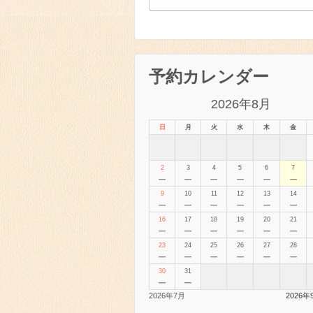
予約カレンダー
2026年8月
日
月
火
水
木
金
2
3
4
5
6
7
－
－
－
－
－
－
9
10
11
12
13
14
－
－
－
－
－
－
16
17
18
19
20
21
－
－
－
－
－
－
23
24
25
26
27
28
－
－
－
－
－
－
30
31
－
－
2026年7月
2026年