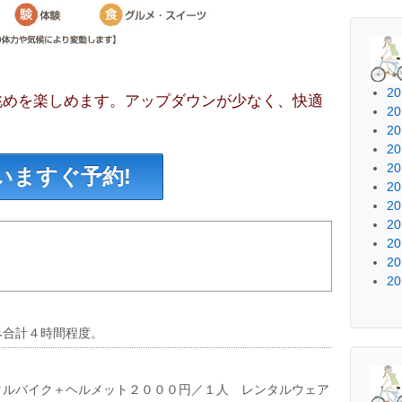
2
眺めを楽しめます。アップダウンが少なく、快適
2
2
2
2
いますぐ予約!
2
2
2
2
2
2
み合計４時間程度。
タルバイク＋ヘルメット２０００円／１人 レンタルウェア