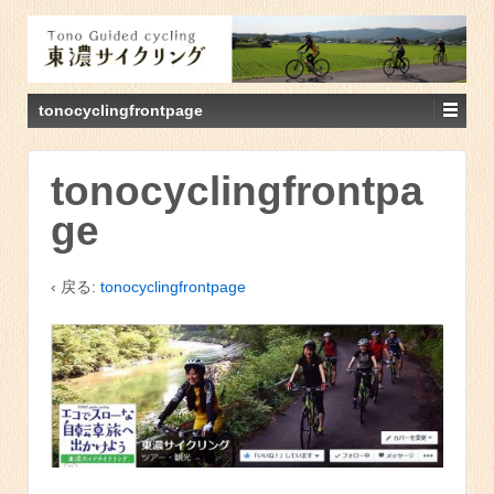
tonocyclingfrontpage
tonocyclingfrontpa
ge
‹ 戻る:
tonocyclingfrontpage