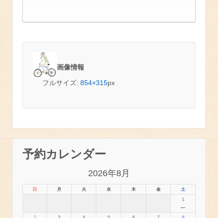
画像情報
フルサイズ:
854×315
px
予約カレンダー
2026年8月
日
月
火
水
木
金
土
1
－
2
3
4
5
6
7
8