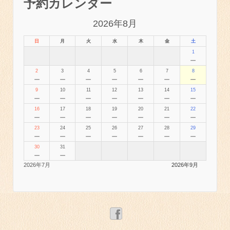
予約カレンダー
2026年8月
日
月
火
水
木
金
土
1
－
2
3
4
5
6
7
8
－
－
－
－
－
－
－
9
10
11
12
13
14
15
－
－
－
－
－
－
－
16
17
18
19
20
21
22
－
－
－
－
－
－
－
23
24
25
26
27
28
29
－
－
－
－
－
－
－
30
31
－
－
2026年7月
2026年9月