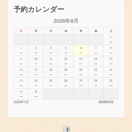
予約カレンダー
2026年8月
日
月
火
水
木
金
土
1
－
2
3
4
5
6
7
8
－
－
－
－
－
－
－
9
10
11
12
13
14
15
－
－
－
－
－
－
－
16
17
18
19
20
21
22
－
－
－
－
－
－
－
23
24
25
26
27
28
29
－
－
－
－
－
－
－
30
31
－
－
2026年7月
2026年9月