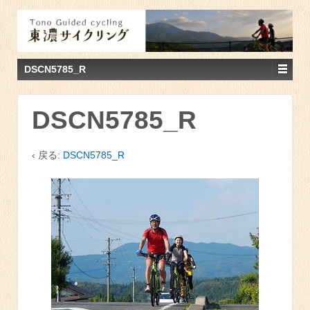
DSCN5785_R
DSCN5785_R
‹ 戻る:
DSCN5785_R