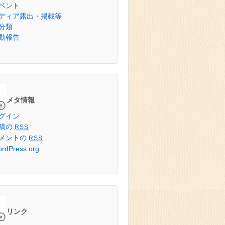
ベント
ディア露出・掲載等
分類
動報告
メタ情報
グイン
稿の
RSS
メントの
RSS
rdPress.org
リンク