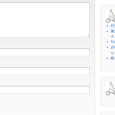
付
東
テ
Tr
2
ら
岐