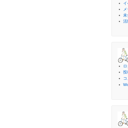
イ
メ
未
活
ロ
投
コ
Wo