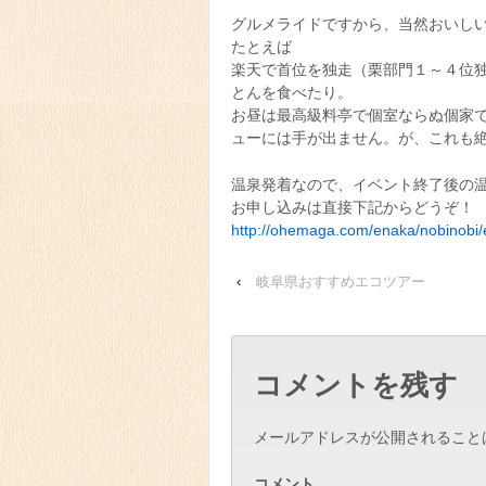
グルメライドですから、当然おいし
たとえば
楽天で首位を独走（栗部門１～４位
とんを食べたり。
お昼は最高級料亭で個室ならぬ個家
ューには手が出ません。が、これも
温泉発着なので、イベント終了後の
お申し込みは直接下記からどうぞ！
http://ohemaga.com/enaka/nobinobi/e
‹
岐阜県おすすめエコツアー
コメントを残す
メールアドレスが公開されること
コメント