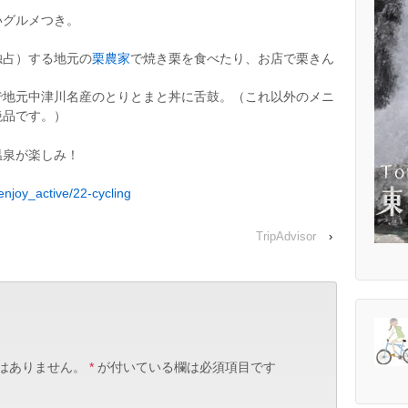
いグルメつき。
独占）する地元の
栗農家
で焼き栗を食べたり、お店で栗きん
で地元中津川名産のとりとまと丼に舌鼓。（これ以外のメニ
絶品です。）
温泉が楽しみ！
njoy_active/22-cycling
TripAdvisor
›
はありません。
*
が付いている欄は必須項目です