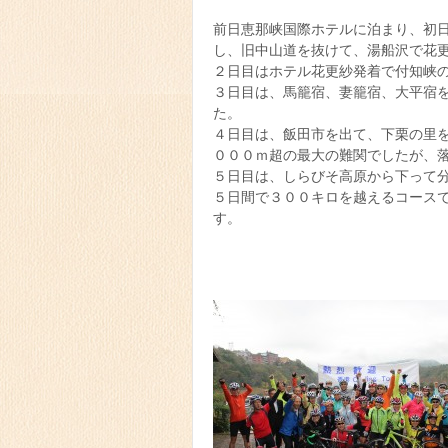
前日恵那峡国際ホテルに泊まり、初
し、旧中山道を抜けて、湯船沢で花
２日目はホテル花更紗発着で付知峡
３日目は、馬籠宿、妻籠宿、大平宿
た。
４日目は、飯田市を出て、下栗の里
０００ｍ超の最大の難関でしたが、
５日目は、しらびそ高原から下って
５日間で３００キロを越えるコース
す。