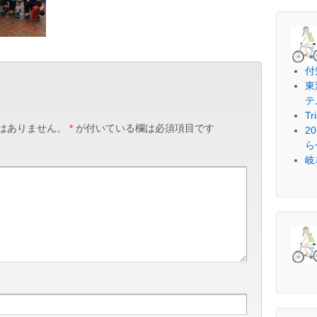
付
東
テ
Tr
はありません。
*
が付いている欄は必須項目です
2
ら
岐