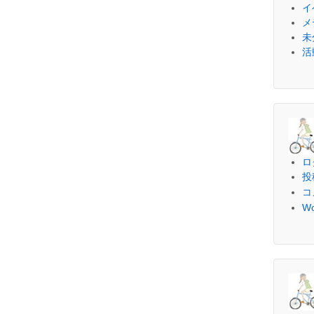
イ
メ
未
活
ロ
投
コ
Wo