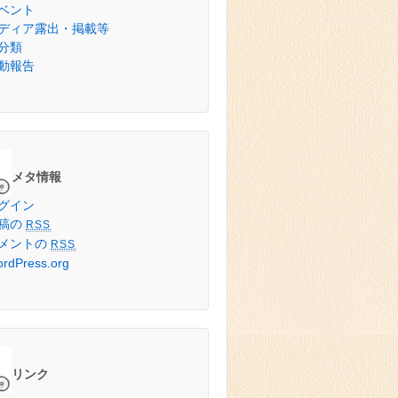
ベント
ディア露出・掲載等
分類
動報告
メタ情報
グイン
稿の
RSS
メントの
RSS
rdPress.org
リンク