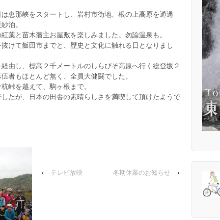
日は恵那峡をスタートし、岩村市街地、根の上高原を通過
更紗泊。
の紅葉と苗木藩主お屋敷を楽しみました。勿論温泉も。
を抜けて飯田市までと、歴史と文化に触れる日となりまし
を経由し、標高２千メートルのしらびそ高原へ行く総登坂２
落伍者もほとんど無く、全員大健闘でした。
分杭峠を越えて、駒ヶ根まで。
でしたが、日本の田舎の素晴らしさを満喫して頂けたようで
‹
テレビ放映
冬期休業のお知らせ
›